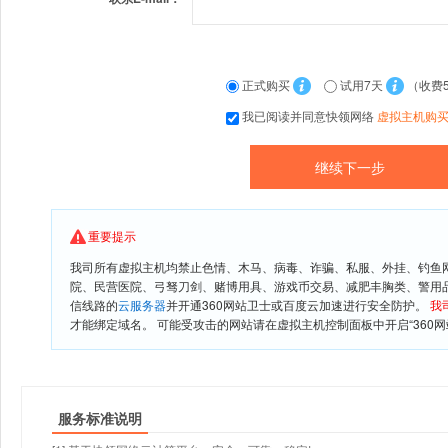
正式购买
试用7天
（收费
我已阅读并同意快领网络
虚拟主机购
重要提示
我司所有虚拟主机均禁止色情、木马、病毒、诈骗、私服、外挂、钓鱼
院、民营医院、弓驽刀剑、赌博用具、游戏币交易、减肥丰胸类、警用
信线路的
云服务器
并开通360网站卫士或百度云加速进行安全防护。
我
才能绑定域名。 可能受攻击的网站请在虚拟主机控制面板中开启“360网
服务标准说明