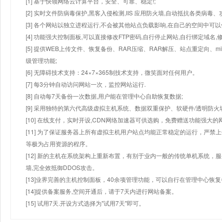
[1] 基于快领网络云计算平台，安全、可靠、稳定!;
[2] 实时文件防病毒保护,黑客入侵检测,IIS 应用防火墙,自动抵抗各类病毒、
[3] 各个网站以独立进程运行,不会被其他站点负载影响,在自己的空间中可以使用
[4] 功能强大控制面板,可以直接修改FTP密码,自行停止网站,自行绑定域名,
[5] 提供WEB上传文件、恢复备份、RAR压缩、RAR解压、站点重定向
级管理功能;
[6] 无障碍技术支持：24×7×365制技术支持，微笑面对任何用户。
[7] 每3分钟自动访问网站一次，监控网站运行.
[8] 自动每7天备份一次数据,用户能在管理中心自助恢复数据;
[9] 采用独特的第六代高级虚拟主机系统、数据双重保护、软硬件/透明防火
[10] 在线支付，实时开设,CDN网络加速器可供选购，免费赠送功能强大
[11] 为了保证服务器上所有虚拟主机用户站点均能正常稳定的运行，严禁上
等极为占用资源的程序。
[12] 新的主机在系统架构上重新布置，有别于业内一般的传统单机系统，
墙,完全效抵御DDOS攻击。
[13]业界完善的主机控制面板，40余项管理功能，可以自行在管理中心恢
[14]提供备案服务,空间开通后，请于7天内进行网站备案。
[15] 试用7天.开设方式选择为"试用7天"即可。