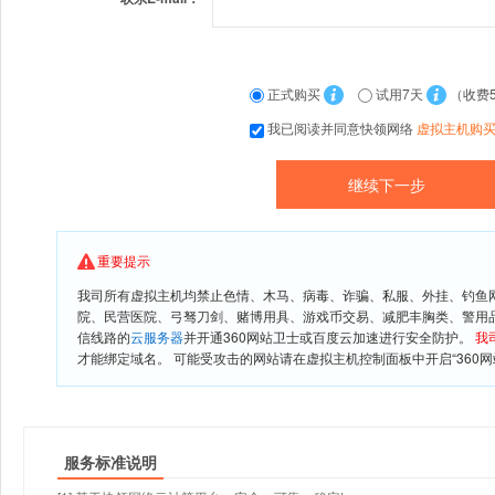
正式购买
试用7天
（收费
我已阅读并同意快领网络
虚拟主机购
重要提示
我司所有虚拟主机均禁止色情、木马、病毒、诈骗、私服、外挂、钓鱼
院、民营医院、弓驽刀剑、赌博用具、游戏币交易、减肥丰胸类、警用
信线路的
云服务器
并开通360网站卫士或百度云加速进行安全防护。
我
才能绑定域名。 可能受攻击的网站请在虚拟主机控制面板中开启“360网
服务标准说明