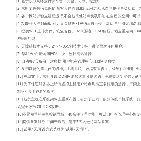
[1] 基于快领网络云计算平台，安全、可靠、稳定!;
[2] 实时文件防病毒保护,黑客入侵检测,IIS 应用防火墙,自动抵抗各类病毒、
[3] 各个网站以独立进程运行,不会被其他站点负载影响,在自己的空间中可以使用
[4] 功能强大控制面板,可以直接修改FTP密码,自行停止网站,自行绑定域名,
[5] 提供WEB上传文件、恢复备份、RAR压缩、RAR解压、站点重定向
级管理功能;
[6] 无障碍技术支持：24×7×365制技术支持，微笑面对任何用户。
[7] 每3分钟自动访问网站一次，监控网站运行.
[8] 自动每7天备份一次数据,用户能在管理中心自助恢复数据;
[9] 采用独特的第六代高级虚拟主机系统、数据双重保护、软硬件/透明防火
[10] 在线支付，实时开设,CDN网络加速器可供选购，免费赠送功能强大
[11] 为了保证服务器上所有虚拟主机用户站点均能正常稳定的运行，严禁上
等极为占用资源的程序。
[12] 新的主机在系统架构上重新布置，有别于业内一般的传统单机系统，
墙,完全效抵御DDOS攻击。
[13]业界完善的主机控制面板，40余项管理功能，可以自行在管理中心恢
[14]提供备案服务,空间开通后，请于7天内进行网站备案。
[15] 试用7天.开设方式选择为"试用7天"即可。